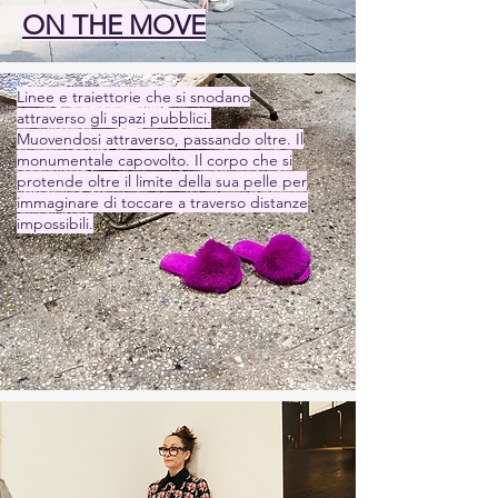
ON THE MOVE
Linee e traiettorie che si snodano
attraverso gli spazi pubblici.
Muovendosi attraverso, passando oltre. Il
monumentale capovolto. Il corpo che si
protende oltre il limite della sua pelle per
immaginare di toccare a traverso distanze
impossibili.