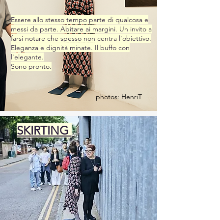
Essere allo stesso tempo parte di qualcosa e
messi da parte. Abitare ai margini. Un invito a
farsi notare che spesso non centra l'obiettivo.
Eleganza e dignità minate. Il buffo con
l'elegante.
Sono pronto.
photos: HenriT
SKIRTING